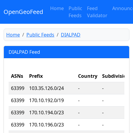
Home
Public
Feed
Announc
OpenGeoFeed
Feeds
Validator
Home
Public Feeds
DIALPAD
DIALPAD Feed
ASNs
Prefix
Country
Subdivision
63399
103.35.126.0/24
‐
‐
63399
170.10.192.0/19
‐
‐
63399
170.10.194.0/23
‐
‐
63399
170.10.196.0/23
‐
‐